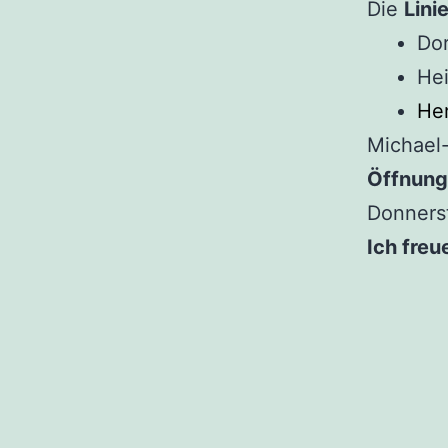
Die
Linie
Dor
Hei
Her
Michael-
Öffnung
Donners
Ich freu